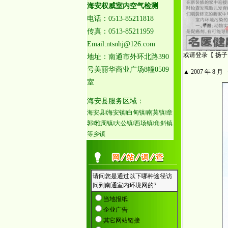
海安权威室内空气检测
电话：0513-85211818
传真：0513-85211959
Email:ntsnhj@126.com
或请登录【 扬子
地址：南通市外环北路390
号美丽华商业广场8幢0509
▲ 2007 年 8
室
海安县服务区域：
海安县‖海安镇‖白甸镇‖南莫镇‖章
郭‖雅周镇‖大公镇‖西场镇‖角斜镇
等乡镇