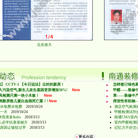
点击放大
】 CCTV-1 【今日说法】尘封的新房！
怎样签订绿色装
入污染空气,新生儿发生基因变异增加50%!
New
甲醛——装修
具检测只测一块小木板！
New
苯——装修中
例新房致儿童白血病死亡案！!
New
挥发性有机物-
水电费水电费
2019/10/24
酒店空气检测
一天
2019/10/24
甲醛检测试剂
寒危害多&nbs
2018/3/13
南通CMA室内
女人必学抗衰老秘方
2018/3/13
室内甲醛检测
5个原因让皱纹过早
2018/3/13
记忆力不好怎