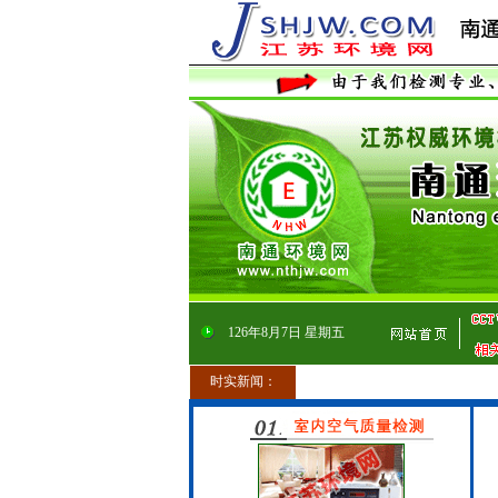
126
年
8
月
7
日
星期五
时实新闻：