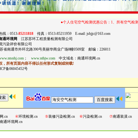
●个人住宅空气检测优惠公告：1、所有空气检测均出具具有法律效
线：0513-
85211818
传真：0513-85211959 E-mail: jshjjc@163.com
南通环境网
江苏苏环工程质量检测有限公司
境污染评价有限公司
苏省南通市外环北路390号美丽华商业广场8幢0509室 邮编：226011
www.ntsnhj.com
；
www.nthjw.com
中文域名：南通环境网.cn
权，所有页面内容不得以任何形式复制或转载!
CP备06045452号
网.cn
④
环境检测.cn
⑤
装修污染检测.cn
⑥
污染检测.cn
⑦
南通装潢.c
南通环境网.cn