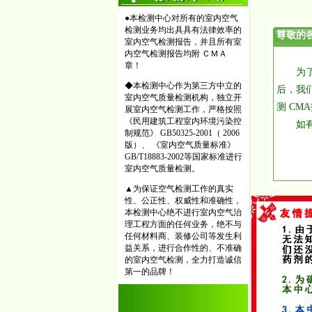
●本检测中心对所有的室内空气
检测业务均出具具有法律效率的
尊敬的
室内空气检测报告，并且所有室
内空气检测报告均附 ＣＭＡ
章！
为了满
◆本检测中心作为第三方中立的
后，我们
室内空气质量检测机构，独立开
测 CM
展室内空气检测工作，严格按照
《民用建筑工程室内环境污染控
如有不详
制规范》 GB50325-2001（ 2006
江
版）、 《室内空气质量标准》
GB/T18883-2002等国家标准进行
南
室内空气质量检测。
2
▲为保证空气检测工作的真实
性、公正性、权威性和准确性，
本检测中心绝不进行室内空气治
理工程方面的任何业务，绝不与
任何材料商、装修公司等发生利
益关系，进行合作性的、不准确
的室内空气检测，全力打造诚信
第一的品牌！