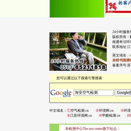
24小时服务热
版权所有：
南通奇洁环
联系地址:江
英文域名：
未经书面授
备案序号:苏I
您可以通过以下搜索引擎搜索
中文域名：
①
空气检测.cn
②
环境网.cn
③
环境
⑨
江苏环境网.cn
⑩
甲醛检测.cn
⑾
本检测中心The test center旗下站点：