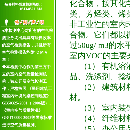
化合物，按其化
○装修材料质量检测热线：
0513-85211818
类、芳烃类、烯
非工业性的室内环
●本检测中心对所有的空气检
合物。它们都以
测业务均出具具有法律效率
过50ug/ m3的水
的空气检测报告，并且所有
空气检测报告均附 ＣＭＡ
室内VOC的主
章！
（1） 有机溶
◆本检测中心作为第三方中
立的室内空气质量检测机
品、洗涤剂、捻
构，独立开展空气检测工
（2） 建筑材
作，严格按照 《民用建筑工
材。
程室内环境污染控制规范》
GB50325-2001（ 2006版）、
（3） 室内装
《室内空气质量标准》
（4） 纤维材
GB/T18883-2002等国家标准
进行空气质量检测。
（5） 办公用