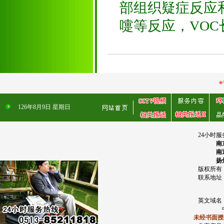
部组织疑症反应
嚏等反应，VO
●个人住宅
126
年
8
月
9
日
星期日
24小时服务热
南京:025 -83
南通:0513-85
扬州:0514-87
版权所有：南通
联系地址
(鸿鸣金
英文域名
中文域名：
未经书面授权，