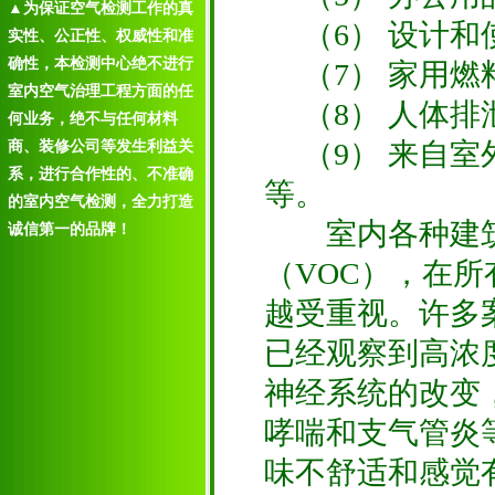
▲为保证空气检测工作的真
（6） 设计和
实性、公正性、权威性和准
确性，本检测中心绝不进行
（7） 家用燃
室内空气治理工程方面的任
（8） 人体排
何业务，绝不与任何材料
（9） 来自室
商、装修公司等发生利益关
系，进行合作性的、不准确
等。
的室内空气检测，全力打造
室内各种建筑
诚信第一的品牌！
（VOC），在
越受重视。许多
已经观察到高浓
神经系统的改变
哮喘和支气管炎
味不舒适和感觉