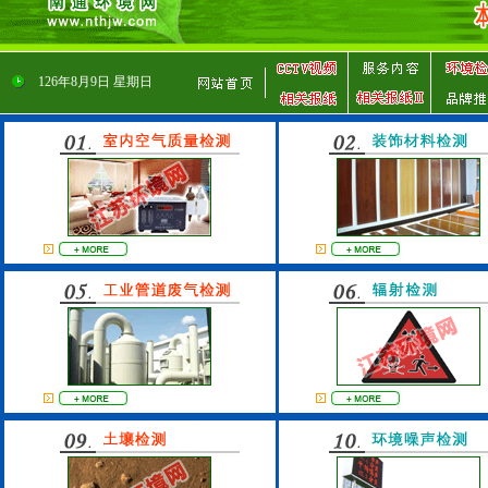
126
年
8
月
9
日
星期日